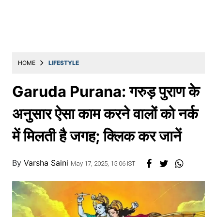
Education
Utility
Astro
मराठी
HOME
LIFESTYLE
बातम्या
Garuda Purana: गरुड़ पुराण के
मनोरंजन
अनुसार ऐसा काम करने वालों को नर्क
स्पोर्ट्स
में मिलती है जगह; क्लिक कर जानें
बिझनेस
लाईफस्टाईल
By
Varsha Saini
May 17, 2025, 15:06 IST
टेक्नोलॉजी
हेल्थ
ट्रॅव्हल