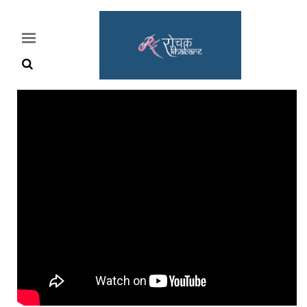
Home
Rochak
Khabre
Lifestyle
Crime
News
Feature
Jobs
&