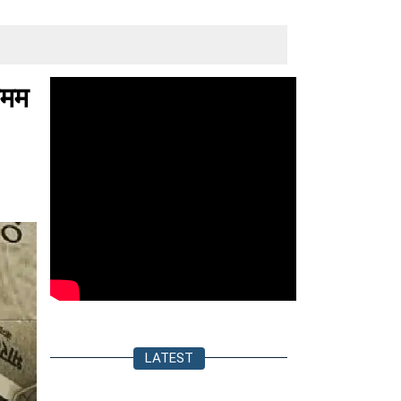
िमम
LATEST