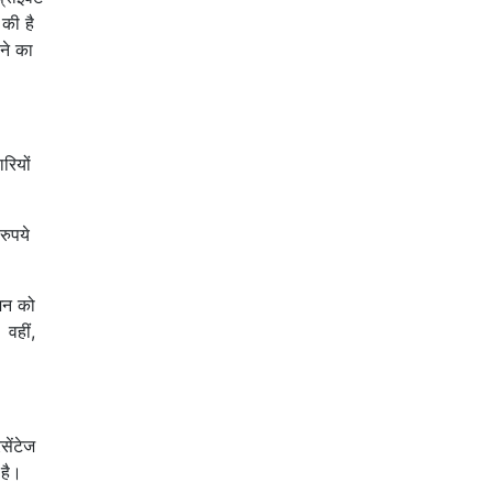
 की है
ने का
रियों
रुपये
शन को
 वहीं,
सेंटेज
 है।