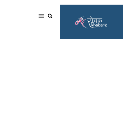
Home
Rochak
Khabre
Lifestyle
Crime
News
Feature
Jobs
&