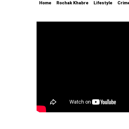
Home
Rochak Khabre
Lifestyle
Crim
Education
Utility
Astro
मराठी
बातम्या
मनोरंजन
स्पोर्ट्स
बिझनेस
लाईफस्टाईल
टेक्नोलॉजी
हेल्थ
ट्रॅव्हल