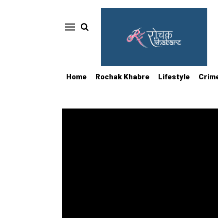
Home
Rochak Khabre
Lifestyle
Crim
Home
Rochak
Khabre
Lifestyle
Crime
News
Feature
Jobs
&