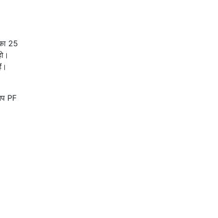
 का 25
हो।
ैं।
 आप PF