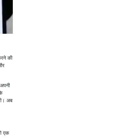
करने की
 और
ई अपनी
के
 थी। अब
को एक