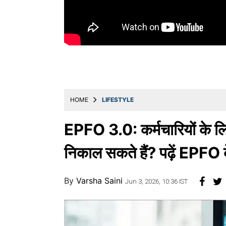
Education
Utility
Astro
मराठी
बातम्या
HOME
LIFESTYLE
मनोरंजन
स्पोर्ट्स
EPFO 3.0: कर्मचारियों के ल
बिझनेस
निकाल सकते हैं? पढ़ें EPFO ​
लाईफस्टाईल
By
Varsha Saini
टेक्नोलॉजी
Jun 3, 2026, 10:36 IST
हेल्थ
ट्रॅव्हल