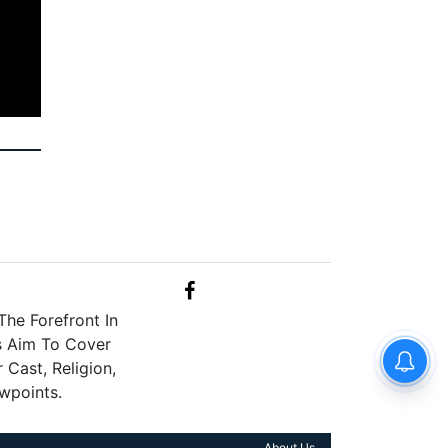
he Forefront In
s Aim To Cover
Cast, Religion,
wpoints.
About Us