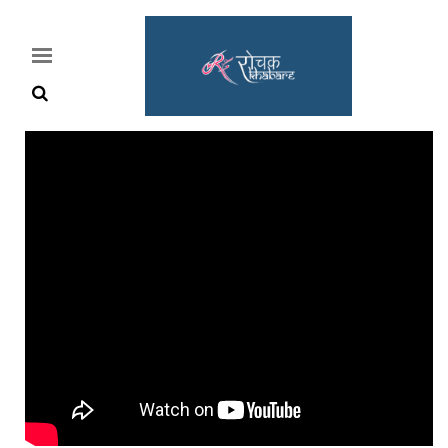
Home
Rochak
Khabre
Lifestyle
Crime
News
Feature
Jobs
&