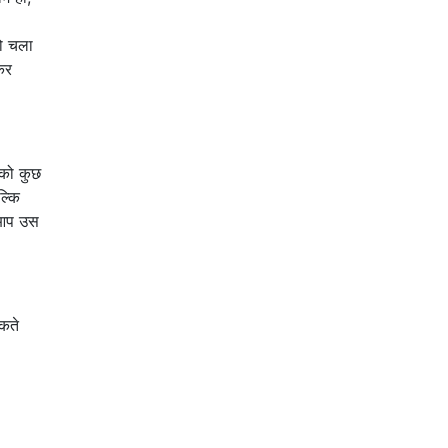
को चला
कर
 को कुछ
ल्कि
 आप उस
कते