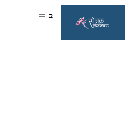
Home
Rochak
Khabre
Lifestyle
Crime
News
Feature
Jobs
&