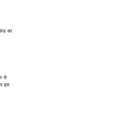
ेकंड का
ल से
आप इस