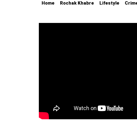
Home
Rochak Khabre
Lifestyle
Crim
Education
Utility
Astro
मराठी
बातम्या
मनोरंजन
स्पोर्ट्स
बिझनेस
लाईफस्टाईल
टेक्नोलॉजी
हेल्थ
ट्रॅव्हल