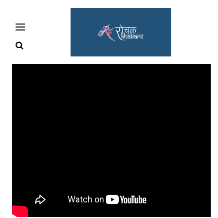
Home
Rochak
Khabre
Lifestyle
Crime
News
Feature
Jobs
&