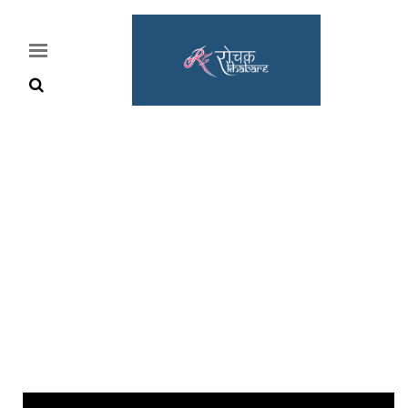
Home
Rochak
Khabre
Lifestyle
Crime
News
Feature
Jobs
&