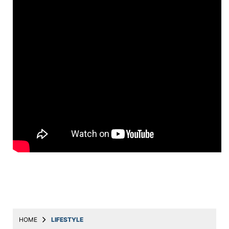
Education
Utility
Astro
मराठी
बातम्या
मनोरंजन
स्पोर्ट्स
बिझनेस
लाईफस्टाईल
टेक्नोलॉजी
हेल्थ
HOME
LIFESTYLE
ट्रॅव्हल