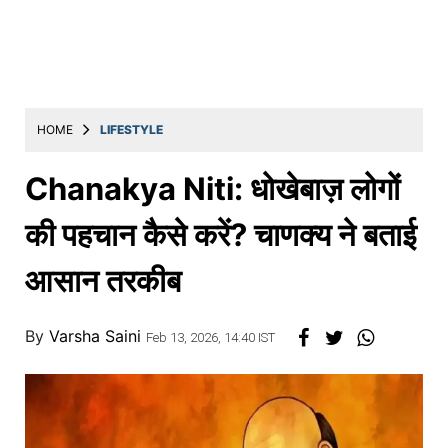
Education
Utility
Astro
मराठी
HOME
LIFESTYLE
बातम्या
Chanakya Niti: धोखेबाज़ लोगों
मनोरंजन
की पहचान कैसे करें? चाणक्य ने बताई
स्पोर्ट्स
आसान तरकीब
बिझनेस
लाईफस्टाईल
By
Varsha Saini
Feb 13, 2026, 14:40 IST
टेक्नोलॉजी
हेल्थ
ट्रॅव्हल