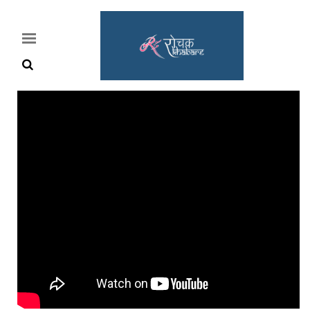
Home
Rochak
Khabre
Lifestyle
Crime
News
Feature
Jobs
&