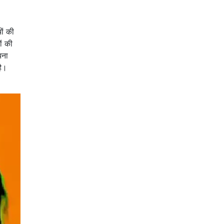
ों की
ं की
झना
है।