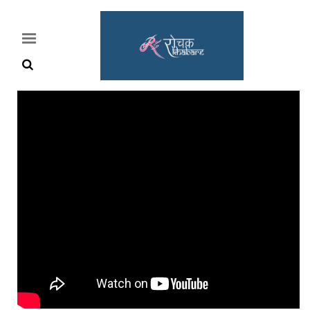
Home
Rochak
Khabre
Lifestyle
Crime
News
Feature
Jobs
&