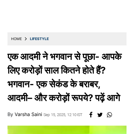
Education
Utility
Astro
मराठी
HOME
LIFESTYLE
बातम्या
एक आदमी ने भगवान से पूछा- आपके
मनोरंजन
लिए करोड़ों साल कितने होते हैं?
स्पोर्ट्स
भगवान- एक सेकंड के बराबर,
बिझनेस
आदमी– और करोड़ों रूपये? पढ़ें आगे
लाईफस्टाईल
टेक्नोलॉजी
By
Varsha Saini
Sep 15, 2025, 12:10 IST
हेल्थ
ट्रॅव्हल