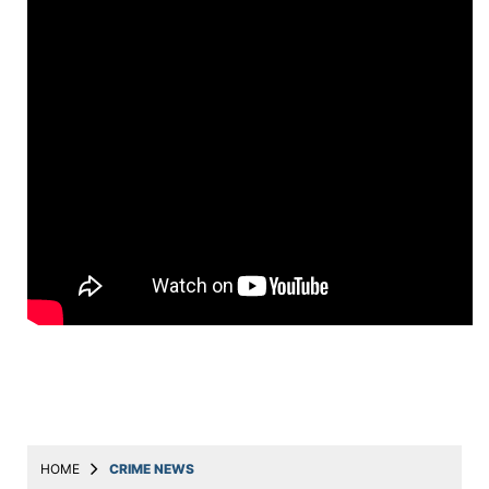
Education
Utility
Astro
मराठी
बातम्या
मनोरंजन
स्पोर्ट्स
बिझनेस
लाईफस्टाईल
टेक्नोलॉजी
हेल्थ
HOME
CRIME NEWS
ट्रॅव्हल