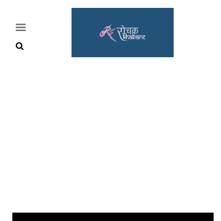
Home
Rochak
Khabre
Lifestyle
Crime
News
Feature
Jobs
&