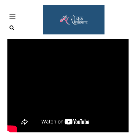
Home
Rochak
Khabre
Lifestyle
Crime
News
Feature
Jobs
&