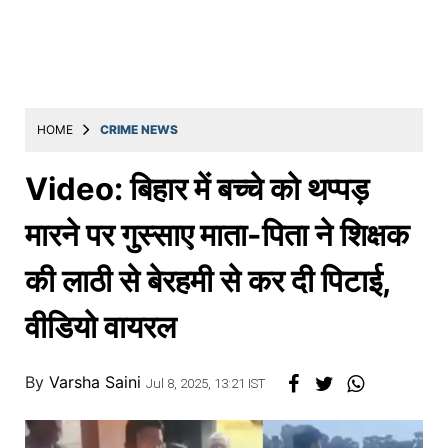
Education
Utility
Astro
मराठी
HOME
CRIME NEWS
बातम्या
Video: बिहार में बच्चे को थप्पड़
मनोरंजन
मारने पर गुस्साए माता-पिता ने शिक्षक
स्पोर्ट्स
की लाठी से बेरहमी से कर दी पिटाई,
बिझनेस
वीडियो वायरल
लाईफस्टाईल
टेक्नोलॉजी
By
Varsha Saini
Jul 8, 2025, 13:21 IST
हेल्थ
ट्रॅव्हल