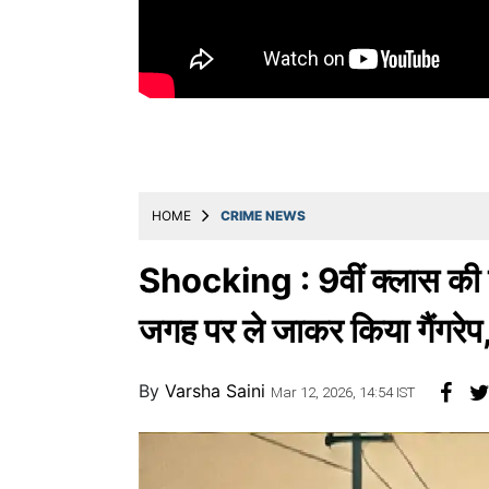
Education
Utility
Astro
मराठी
बातम्या
HOME
CRIME NEWS
मनोरंजन
स्पोर्ट्स
Shocking : 9वीं क्लास की ए
बिझनेस
जगह पर ले जाकर किया गैंगरेप
लाईफस्टाईल
By
Varsha Saini
टेक्नोलॉजी
Mar 12, 2026, 14:54 IST
हेल्थ
ट्रॅव्हल