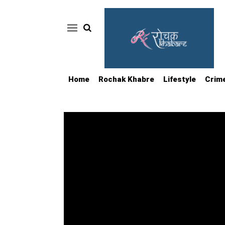
Home
Rochak Khabre
Lifestyle
Crim
Home
Rochak
Khabre
Lifestyle
Crime
News
Feature
Jobs
&