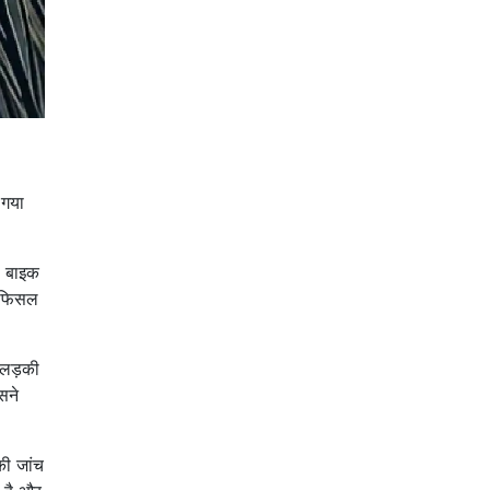
 गया
थ बाइक
क फिसल
 लड़की
सने
की जांच