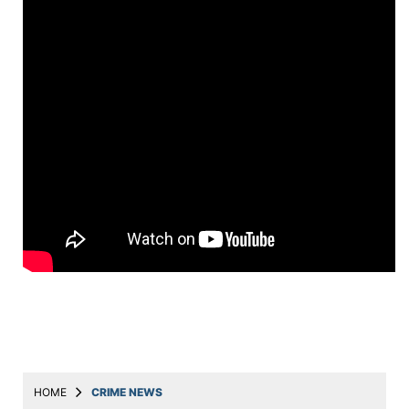
Education
Utility
Astro
मराठी
बातम्या
मनोरंजन
स्पोर्ट्स
बिझनेस
लाईफस्टाईल
टेक्नोलॉजी
हेल्थ
HOME
CRIME NEWS
ट्रॅव्हल