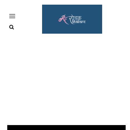
Home
Rochak
Khabre
Lifestyle
Crime
News
Feature
Jobs
&