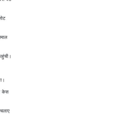
नोट
ेमाल
पहुंची।
ला।
ी केस
 चलाए