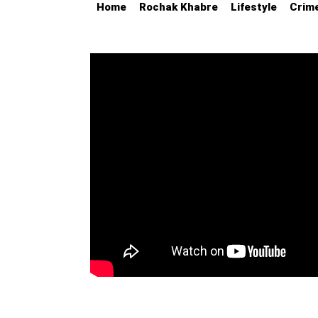
Home
Rochak Khabre
Lifestyle
Crim
Education
Utility
Astro
मराठी
बातम्या
मनोरंजन
स्पोर्ट्स
बिझनेस
लाईफस्टाईल
टेक्नोलॉजी
हेल्थ
ट्रॅव्हल