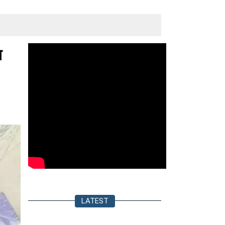
ा
LATEST