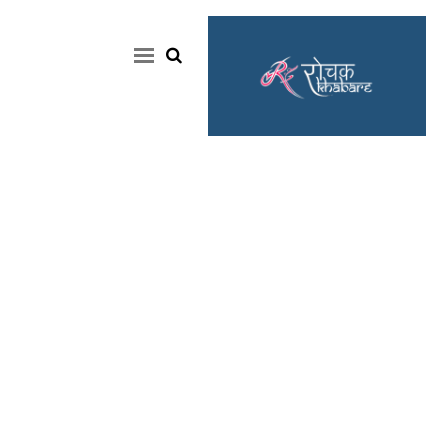
Home
Rochak
Khabre
Lifestyle
Crime
News
Feature
Jobs
&