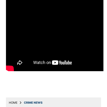
Education
Utility
Astro
मराठी
बातम्या
मनोरंजन
स्पोर्ट्स
बिझनेस
लाईफस्टाईल
टेक्नोलॉजी
हेल्थ
HOME
CRIME NEWS
ट्रॅव्हल