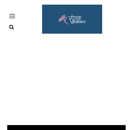
Home
Rochak
Khabre
Lifestyle
Crime
News
Feature
Jobs
&