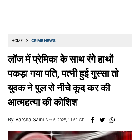
Education
Utility
Astro
मराठी
HOME
CRIME NEWS
बातम्या
लॉज में प्रेमिका के साथ रंगे हाथों
मनोरंजन
पकड़ा गया पति, पत्नी हुई गुस्सा तो
स्पोर्ट्स
युवक ने पुल से नीचे कूद कर की
बिझनेस
आत्महत्या की कोशिश
लाईफस्टाईल
टेक्नोलॉजी
By
Varsha Saini
Sep 5, 2025, 11:53 IST
हेल्थ
ट्रॅव्हल