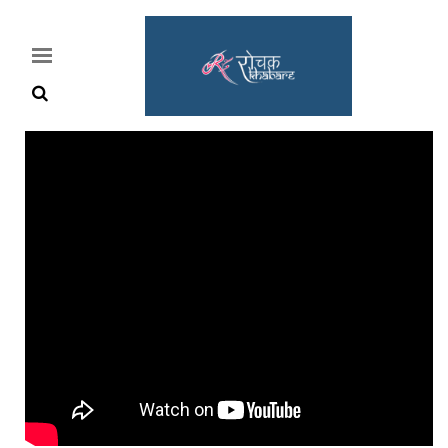
Home
Rochak
Khabre
Lifestyle
Crime
News
Feature
Jobs
&