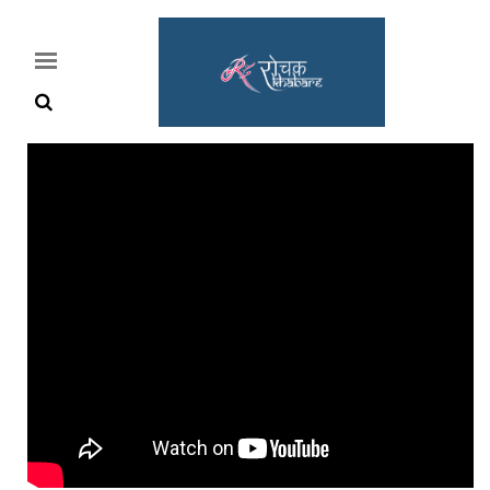
Home
Rochak
Khabre
Lifestyle
Crime
News
Feature
Jobs
&