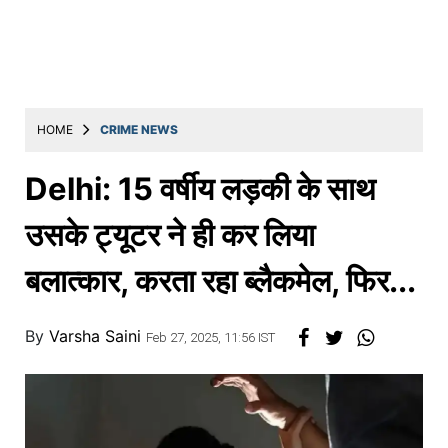
Education
Utility
Astro
मराठी
HOME
CRIME NEWS
बातम्या
Delhi: 15 वर्षीय लड़की के साथ
मनोरंजन
उसके ट्यूटर ने ही कर लिया
स्पोर्ट्स
बलात्कार, करता रहा ब्लैकमेल, फिर...
बिझनेस
लाईफस्टाईल
By
Varsha Saini
Feb 27, 2025, 11:56 IST
टेक्नोलॉजी
हेल्थ
ट्रॅव्हल