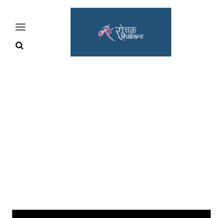
Home
Rochak
Khabre
Lifestyle
Crime
News
Feature
Jobs
&