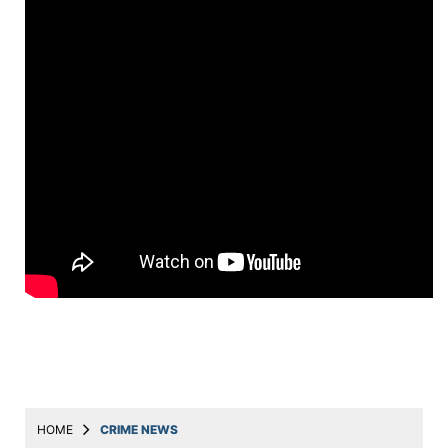
Education
Utility
Astro
मराठी
बातम्या
मनोरंजन
स्पोर्ट्स
बिझनेस
लाईफस्टाईल
टेक्नोलॉजी
हेल्थ
HOME
CRIME NEWS
ट्रॅव्हल