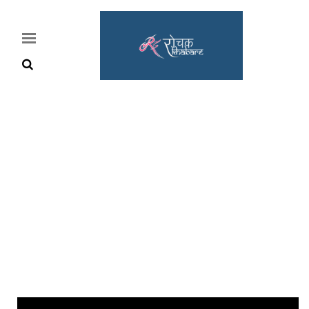
Home
Rochak
Khabre
Lifestyle
Crime
News
Feature
Jobs
&