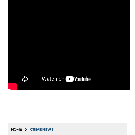
Education
Utility
Astro
मराठी
बातम्या
मनोरंजन
स्पोर्ट्स
बिझनेस
लाईफस्टाईल
टेक्नोलॉजी
हेल्थ
HOME
CRIME NEWS
ट्रॅव्हल