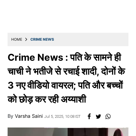
Education
Utility
Astro
मराठी
HOME
CRIME NEWS
बातम्या
Crime News : पति के सामने ही
मनोरंजन
चाची ने भतीजे से रचाई शादी, दोनों के
स्पोर्ट्स
3 नए वीडियो वायरल; पति और बच्चों
बिझनेस
को छोड़ कर रही अय्याशी
लाईफस्टाईल
टेक्नोलॉजी
By
Varsha Saini
Jul 5, 2025, 10:08 IST
हेल्थ
ट्रॅव्हल