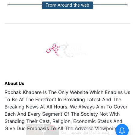
From Around the web
About Us
Rochak Khabare Is The Only Website Which Enables Us
To Be At The Forefront In Providing Latest And The
Breaking News At All Hours. We Always Aim To Cover
Each And Every Segment Of The Society Not With
Standing Their Cast, Religion, Economic Status And
Give Due Emphasis To All The Adverse Viewpoints.
Viral Video: बच्चों से मिलने की
जिद... बार-बार नीचे गिरने के बावजूद