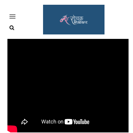
Home
Rochak
Khabre
Lifestyle
Crime
News
Feature
Jobs
&