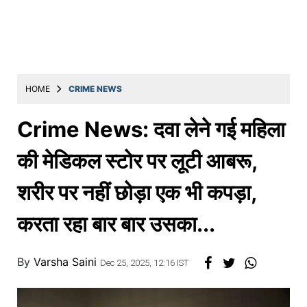
Education
Utility
Astro
मराठी
HOME
CRIME NEWS
बातम्या
Crime News: दवा लेने गई महिला
मनोरंजन
की मेडिकल स्टोर पर लूटी आबरू,
स्पोर्ट्स
शरीर पर नहीं छोड़ा एक भी कपड़ा,
बिझनेस
करता रहा बार बार उसका...
लाईफस्टाईल
टेक्नोलॉजी
By
Varsha Saini
Dec 25, 2025, 12:16 IST
हेल्थ
ट्रॅव्हल