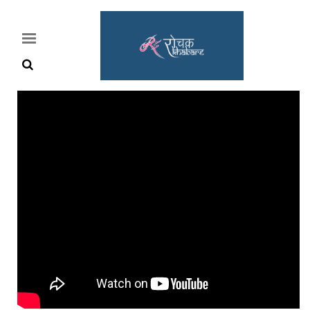
Home
Rochak
Khabre
Lifestyle
Crime
News
Feature
Jobs
&