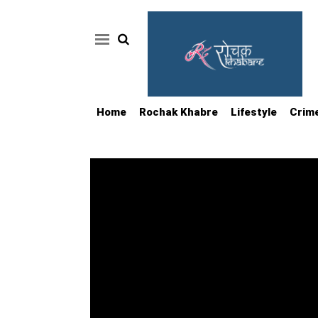
Home
Rochak Khabre
Lifestyle
Crim
Home
Rochak
Khabre
Lifestyle
Crime
News
Feature
Jobs
&