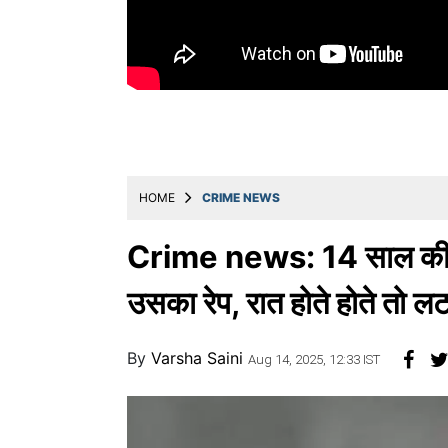
Education
Utility
Astro
मराठी
बातम्या
HOME
CRIME NEWS
मनोरंजन
स्पोर्ट्स
Crime news: 14 साल की बहन
बिझनेस
उसका रेप, रात होते होते तो ल
लाईफस्टाईल
By
Varsha Saini
टेक्नोलॉजी
Aug 14, 2025, 12:33 IST
हेल्थ
ट्रॅव्हल