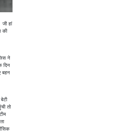
 जी हां
ल की
लिस ने
के दिन
िए बहन
बेटी
ंची तो
 टीम
ेता
ेंसिक