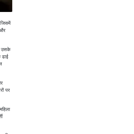
 जिसमें
 और
थ उसके
ि ढाई
मल
और
रों पर
 महिला
ती