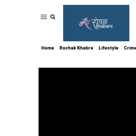
Home
Rochak Khabre
Lifestyle
Crim
Home
Rochak
Khabre
Lifestyle
Crime
News
Feature
Jobs
&