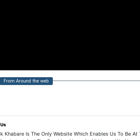
From Around the web
 Us
k Khabare Is The Only Website Which Enables Us To Be At T