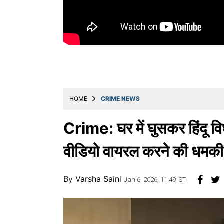
Education
Utility
Astro
मराठी
बातम्या
HOME
CRIME NEWS
मनोरंजन
स्पोर्ट्स
Crime: घर में घुसकर हिंदू विध
बिझनेस
वीडियो वायरल करने की धमकी
लाईफस्टाईल
By
Varsha Saini
टेक्नोलॉजी
Jan 6, 2026, 11:49 IST
हेल्थ
ट्रॅव्हल