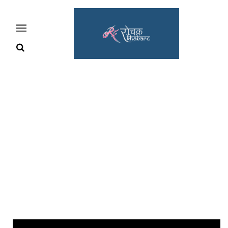
Home
Rochak
Khabre
Lifestyle
Crime
News
Feature
Jobs
&