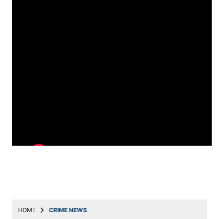
Education
Utility
Astro
मराठी
बातम्या
मनोरंजन
स्पोर्ट्स
बिझनेस
लाईफस्टाईल
टेक्नोलॉजी
हेल्थ
HOME
CRIME NEWS
ट्रॅव्हल