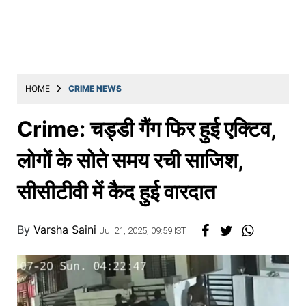
Education
Utility
Astro
मराठी
HOME
CRIME NEWS
बातम्या
Crime: चड्डी गैंग फिर हुई एक्टिव,
मनोरंजन
लोगों के सोते समय रची साजिश,
स्पोर्ट्स
सीसीटीवी में कैद हुई वारदात
बिझनेस
लाईफस्टाईल
By
Varsha Saini
Jul 21, 2025, 09:59 IST
टेक्नोलॉजी
हेल्थ
ट्रॅव्हल