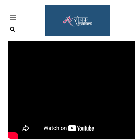
Home
Rochak
Khabre
Lifestyle
Crime
News
Feature
Jobs
&