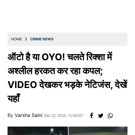
Education
Utility
Astro
मराठी
HOME
CRIME NEWS
बातम्या
ऑटो है या OYO! चलते रिक्शा में
मनोरंजन
अश्लील हरकत कर रहा कपल;
स्पोर्ट्स
VIDEO देखकर भड़के नेटिजंस, देखें
बिझनेस
यहाँ
लाईफस्टाईल
टेक्नोलॉजी
By
Varsha Saini
Dec 22, 2025, 12:09 IST
हेल्थ
ट्रॅव्हल