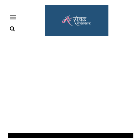
Home
Rochak
Khabre
Lifestyle
Crime
News
Feature
Jobs
&