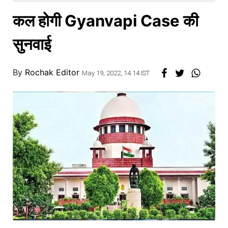
खाना
कल होगी Gyanvapi Case की
सुनवाई
By
Rochak Editor
May 19, 2022, 14:14 IST