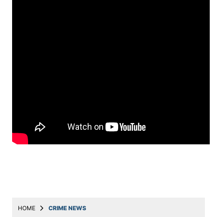
Education
Utility
Astro
मराठी
बातम्या
मनोरंजन
स्पोर्ट्स
बिझनेस
लाईफस्टाईल
टेक्नोलॉजी
हेल्थ
HOME
CRIME NEWS
ट्रॅव्हल