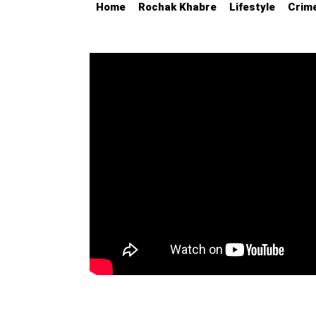
Home
Rochak Khabre
Lifestyle
Crim
Education
Utility
Astro
मराठी
बातम्या
मनोरंजन
स्पोर्ट्स
बिझनेस
लाईफस्टाईल
टेक्नोलॉजी
हेल्थ
ट्रॅव्हल