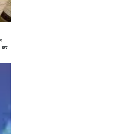
स
रा कर