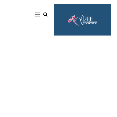
Home
Rochak
Khabre
Lifestyle
Crime
News
Feature
Jobs
&