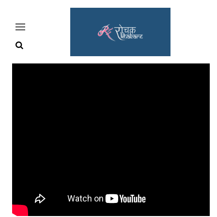
Home
Rochak
Khabre
Lifestyle
Crime
News
Feature
Jobs
&