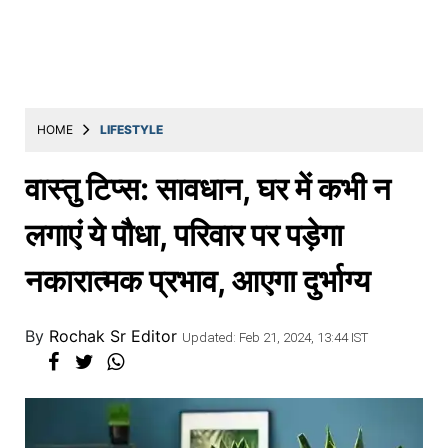
Education
Utility
Astro
मराठी
HOME
LIFESTYLE
बातम्या
वास्तु टिप्स: सावधान, घर में कभी न
मनोरंजन
लगाएं ये पौधा, परिवार पर पड़ेगा
स्पोर्ट्स
नका रात्मक प्रभाव, आएगा दुर्भाग्य
बिझनेस
लाईफस्टाईल
By
Rochak Sr Editor
Updated: Feb 21, 2024, 13:44 IST
टेक्नोलॉजी
हेल्थ
ट्रॅव्हल