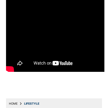
Education
Utility
Astro
मराठी
बातम्या
मनोरंजन
स्पोर्ट्स
बिझनेस
लाईफस्टाईल
टेक्नोलॉजी
हेल्थ
HOME
LIFESTYLE
ट्रॅव्हल