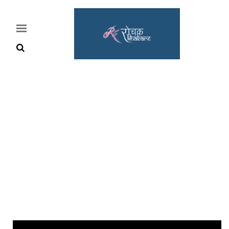
Home
Rochak
Khabre
Lifestyle
Crime
News
Feature
Jobs
&